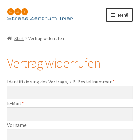
Zur
Zum
Menü
Navigation
Inhalt
springen
springen
Start
Start
Vertrag widerrufen
Allgemeine Geschäftsbedingungen mit
Kundeninformation
Vertrag widerrufen
Datenschutzerklärung
Identifizierung des Vertrags, z.B. Bestellnummer
*
Impressum
E-Mail
*
Kasse
Shop
E
Vorname
-
Vertrag widerrufen