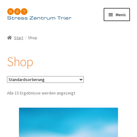
Zur
Zum
Menü
Navigation
Inhalt
springen
springen
Start
Start
Shop
Allgemeine Geschäftsbedingungen mit
Kundeninformation
Shop
Datenschutzerklärung
Impressum
Alle 15 Ergebnisse werden angezeigt
Kasse
Shop
Vertrag widerrufen