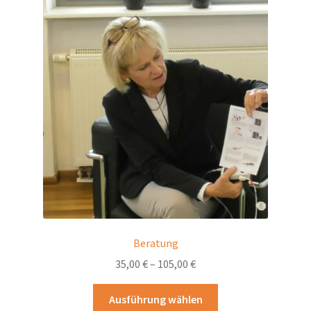
Beratung
35,00
€
–
105,00
€
Dieses
Ausführung wählen
Produkt