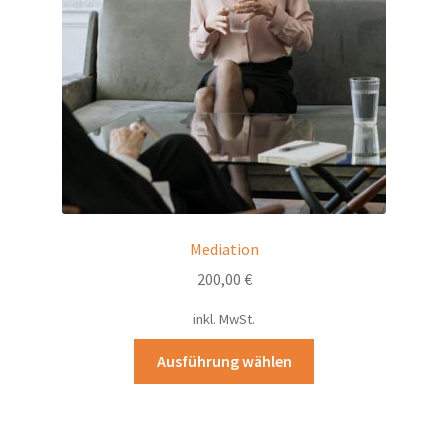
Mediation
200,00
€
inkl. MwSt.
Dieses
Ausführung wählen
Produkt
weist
mehrere