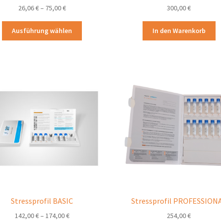
26,06
€
–
75,00
€
300,00
€
Dieses
Ausführung wählen
In den Warenkorb
Produkt
weist
mehrere
Varianten
auf.
Die
Optionen
können
auf
der
Produktseite
gewählt
werden
Stressprofil BASIC
Stressprofil PROFESSION
142,00
€
–
174,00
€
254,00
€