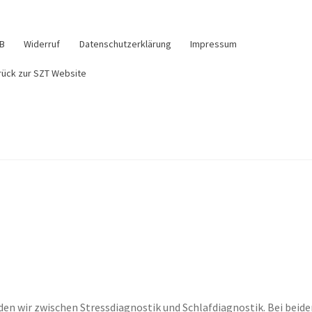
B
Widerruf
Datenschutzerklärung
Impressum
rück zur SZT Website
 Kundeninformation
Datenschutzerklärung
Impressum
Kasse
Sho
hrung und Widerrufsformular
den wir zwischen Stressdiagnostik und Schlafdiagnostik. Bei beid