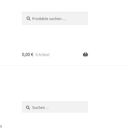
Suchen
Suchen
nach:
0,00
€
0 Artikel
p
Suchen
nach:
en