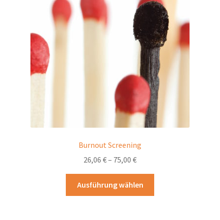
Burnout Screening
26,06
€
–
75,00
€
Dieses
Ausführung wählen
Produkt
weist
mehrere