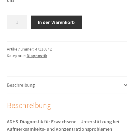
uns.
ADHS-
In den Warenkorb
Diagnostik
für
Erwachsene
Menge
Artikelnummer:
47110842
Kategorie:
Diagnostik
Beschreibung
Beschreibung
ADHS-Diagnostik für Erwachsene – Unterstützung bei
Aufmerksamkeits- und Konzentrationsproblemen