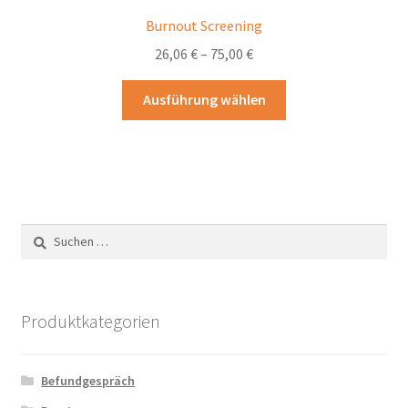
Burnout Screening
26,06
€
–
75,00
€
Dieses
Ausführung wählen
Produkt
weist
mehrere
Varianten
auf.
Die
Suchen
Optionen
nach:
können
auf
der
Produktkategorien
Produktseite
gewählt
Befundgespräch
werden