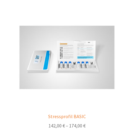
Stressprofil BASIC
142,00
€
–
174,00
€