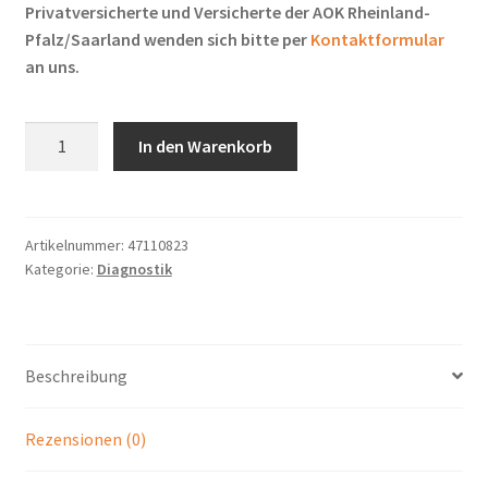
Privatversicherte und Versicherte der AOK Rheinland-
Pfalz/Saarland wenden sich bitte per
Kontaktformular
an uns.
Schlafdiagnostik
In den Warenkorb
im
häuslichen
Umfeld
Menge
Artikelnummer:
47110823
Kategorie:
Diagnostik
Beschreibung
Rezensionen (0)