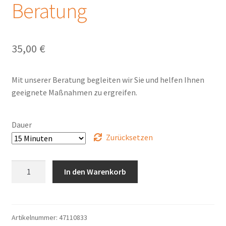
Beratung
Warenkorb
35,00
€
Widerrufsbelehrung und Widerrufsformular
Mit unserer Beratung begleiten wir Sie und helfen Ihnen
geeignete Maßnahmen zu ergreifen.
Dauer
Zurücksetzen
Beratung
In den Warenkorb
Menge
Artikelnummer:
47110833